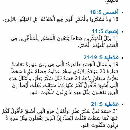
أفسس 5: 18
18 وَلاَ تَسْكَرُوا بِالْخَمْرِ الَّذِي فِيهِ الْخَلاَعَةُ، بَلِ امْتَلِئُوا بِالرُّوحِ،
إشعياء 5: 11
11 وَيْلٌ لِلْمُبَكِّرِينَ صَبَاحاً يَتْبَعُونَ الْمُسْكِرَ لِلْمُتَأَخِّرِينَ فِي
الْعَتَمَةِ تُلْهِبُهُمُ الْخَمْرُ.
غلاطية 5: 19-21
19 وَأَعْمَالُ الْجَسَدِ ظَاهِرَةٌ: الَّتِي هِيَ زِنىً عَهَارَةٌ نَجَاسَةٌ
دَعَارَةٌ 20 عِبَادَةُ الأَوْثَانِ سِحْرٌ عَدَاوَةٌ خِصَامٌ غَيْرَةٌ سَخَطٌ
تَحَزُّبٌ شِقَاقٌ بِدْعَةٌ 21 حَسَدٌ قَتْلٌ سُكْرٌ بَطَرٌ، وَأَمْثَالُ هَذِهِ
الَّتِي أَسْبِقُ فَأَقُولُ لَكُمْ عَنْهَا كَمَا سَبَقْتُ فَقُلْتُ أَيْضاً: إِنَّ
الَّذِينَ يَفْعَلُونَ مِثْلَ هَذِهِ لاَ يَرِثُونَ مَلَكُوتَ اللهِ.
غلاطية 5: 21
21 حَسَدٌ قَتْلٌ سُكْرٌ بَطَرٌ، وَأَمْثَالُ هَذِهِ الَّتِي أَسْبِقُ فَأَقُولُ لَكُمْ
عَنْهَا كَمَا سَبَقْتُ فَقُلْتُ أَيْضاً: إِنَّ الَّذِينَ يَفْعَلُونَ مِثْلَ هَذِهِ لاَ
يَرِثُونَ مَلَكُوتَ اللهِ.