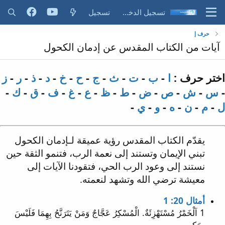
تسجيل الدخول
تسجيل
حرف إ
آيات من الكتاب المقدس عن إدمان الكحول
اختر حرف :
ا
-
ب
-
ت
-
ث
-
ج
-
ح
-
خ
-
د
-
ذ
-
ر
-
ز
-
س
-
ش
-
ص
-
ض
-
ط
-
ظ
-
ع
-
غ
-
ف
-
ق
-
ك
-
ل
-
م
-
ن
-
ه
-
و
-
ي
-
يقدّم الكتاب المقدس رؤية عميقة لـإدمان الكحول
تبني الإيمان وتستند إلى نعمة الرب، فتنمو الثقة حين
نستند إلى وعود الرب الحي، فتقودنا الآيات إلى
معيشة ترضي الله وتشهد لنعمته.
أمثال 20: 1
1 اَلْخَمْرُ مُسْتَهْزِئَةٌ. الْمُسْكِرُ عَجَّاجٌ وَمَنْ يَتَرَنَّحُ بِهِمَا فَلَيْسَ
بِحَكِيمٍ.