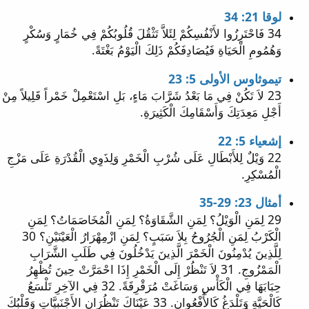
لوقا 21: 34
34 فَاحْتَرِزُوا لأَنْفُسِكُمْ لِئَلاَّ تَثْقُلَ قُلُوبُكُمْ فِي خُمَارٍ وَسُكْرٍ
وَهُمُومِ الْحَيَاةِ فَيُصَادِفَكُمْ ذَلِكَ الْيَوْمُ بَغْتَةً.
تيموثاوس الأولى 5: 23
23 لاَ تَكُنْ فِي مَا بَعْدُ شَرَّابَ مَاءٍ، بَلِ اسْتَعْمِلْ خَمْراً قَلِيلاً مِنْ
أَجْلِ مَعِدَتِكَ وَأَسْقَامِكَ الْكَثِيرَةِ.
إشعياء 5: 22
22 وَيْلٌ لِلأَبْطَالِ عَلَى شُرْبِ الْخَمْرِ وَلِذَوِي الْقُدْرَةِ عَلَى مَزْجِ
الْمُسْكِرِ.
أمثال 23: 29-35
29 لِمَنِ الْوَيْلُ؟ لِمَنِ الشَّقَاوَةُ؟ لِمَنِ الْمُخَاصَمَاتُ؟ لِمَنِ
الْكَرْبُ لِمَنِ الْجُرُوحُ بِلاَ سَبَبٍ؟ لِمَنِ ازْمِهْرَارُ الْعَيْنَيْنِ؟ 30
لِلَّذِينَ يُدْمِنُونَ الْخَمْرَ الَّذِينَ يَدْخُلُونَ فِي طَلَبِ الشَّرَابِ
الْمَمْزُوجِ. 31 لاَ تَنْظُرْ إِلَى الْخَمْرِ إِذَا احْمَرَّتْ حِينَ تُظْهِرُ
حِبَابَهَا فِي الْكَأْسِ وَسَاغَتْ مُرَقْرِقَةً. 32 فِي الآخِرِ تَلْسَعُ
كَالْحَيَّةِ وَتَلْدَغُ كَالأُفْعُوانِ. 33 عَيْنَاكَ تَنْظُرَانِ الأَجْنَبِيَّاتِ وَقَلْبُكَ