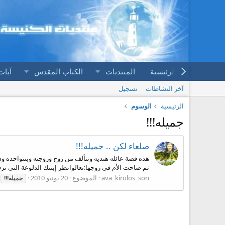
الرئيسية
المنتديات
الكتاب المقدس
آيات
آخر النشاطات
تسجيل
الرئيسية
الوسوم
جميله!!!
صلعاء لكن .. جميله!!!
هذه قصة عائله هنديه وتتألف من زوج وزوجته وبنتواحده وذ
ثم صاحت الأم في زوجها:تعالوانظر إبنتك الدلوعة التي ترفض
ava_kirolos_son
الموضوع
20 يونيو 2010
جميله!!!