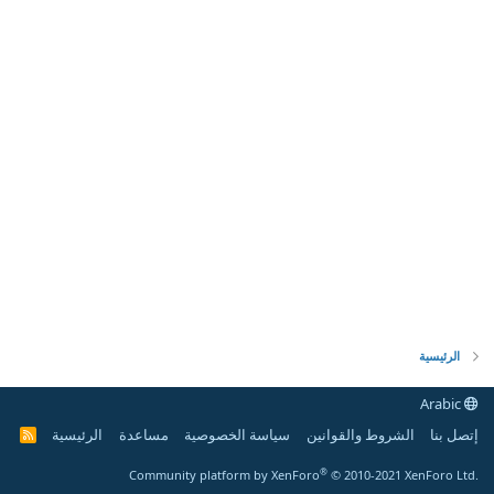
الرئيسية
Arabic
إتصل بنا
الشروط والقوانين
سياسة الخصوصية
مساعدة
الرئيسية
R
S
S
®
Community platform by XenForo
© 2010-2021 XenForo Ltd.